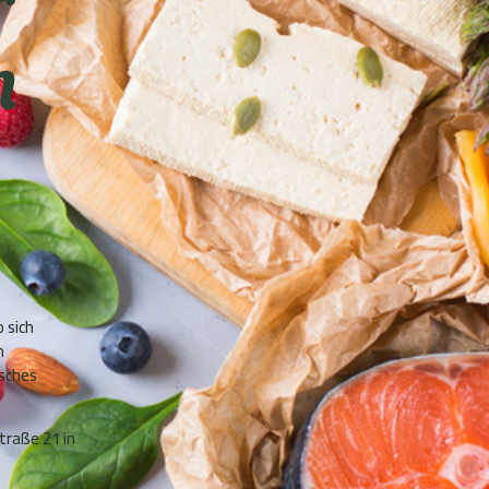
r
m
 sich
n
isches
traße 21 in