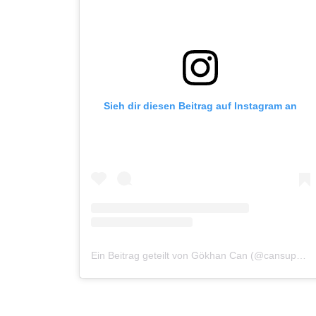
Sieh dir diesen Beitrag auf Instagram an
Ein Beitrag geteilt von Gökhan Can (@cansupermarktmunich)